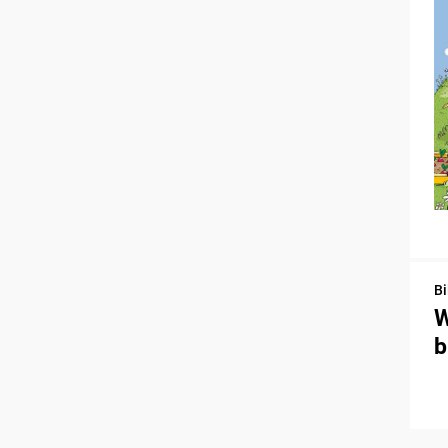
Bi
W
b