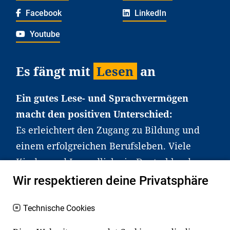
Facebook
LinkedIn
Youtube
Es fängt mit
Lesen
an
Ein gutes Lese- und Sprachvermögen
macht den positiven Unterschied:
Es erleichtert den Zugang zu Bildung und
einem erfolgreichen Berufsleben. Viele
Kinder und Jugendliche in Deutschland
haben aber große Schwierigkeiten dabei.
Wir respektieren deine Privatsphäre
Unser Angebot richtet sich deshalb gezielt
an Familien sowie an Erzieher*innen,
Technische Cookies
Lehrer*innen und andere