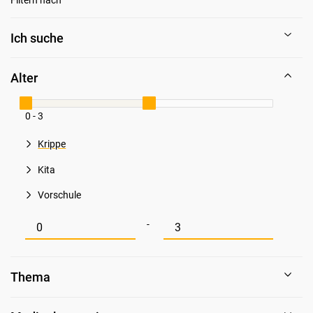
Ich suche
Alter
0 - 3
Krippe
Kita
Vorschule
Mindestwert für Alter
Maximalwert für Alter
-
Thema