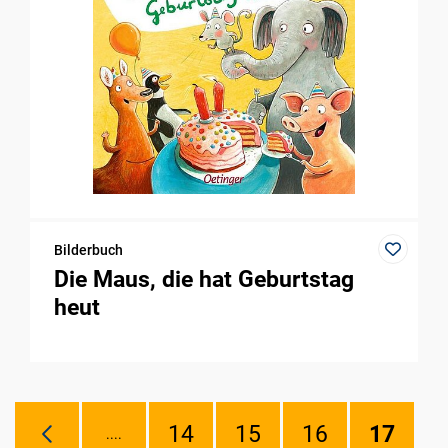
Bilderbuch
Die Maus, die hat Geburtstag
heut
14
15
16
17
....