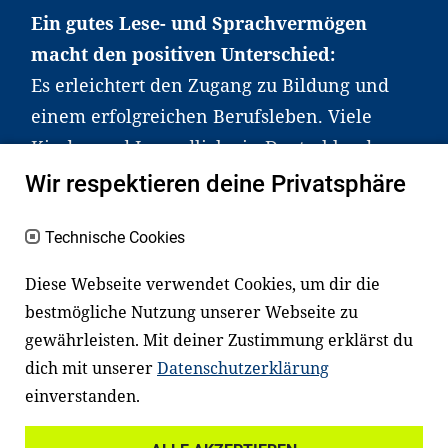
Ein gutes Lese- und Sprachvermögen
macht den positiven Unterschied:
Es erleichtert den Zugang zu Bildung und
einem erfolgreichen Berufsleben. Viele
Kinder und Jugendliche in Deutschland
haben aber große Schwierigkeiten dabei.
Wir respektieren deine Privatsphäre
Unser Angebot richtet sich deshalb gezielt
an Familien sowie an Erzieher*innen,
Technische Cookies
Lehrer*innen und andere
Diese Webseite verwendet Cookies, um dir die
Fachexpert*innen. Dafür arbeiten wir eng
bestmögliche Nutzung unserer Webseite zu
mit Ministerien, wissenschaftlichen
gewährleisten. Mit deiner Zustimmung erklärst du
Einrichtungen, Verbänden, Unternehmen
dich mit unserer
Datenschutzerklärung
und anderen Stiftungen zusammen.
einverstanden.