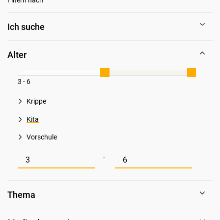
Ich suche
Alter
3 - 6
Krippe
Kita
Vorschule
Mindestwert für Alter
Maximalwert für Alter
-
Thema