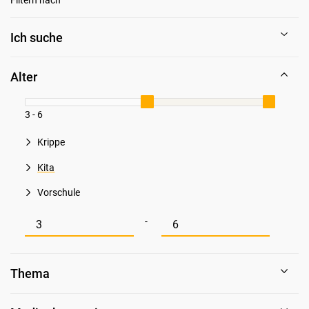
Ich suche
Alter
3 - 6
Krippe
Kita
Vorschule
Mindestwert für Alter
Maximalwert für Alter
-
Thema