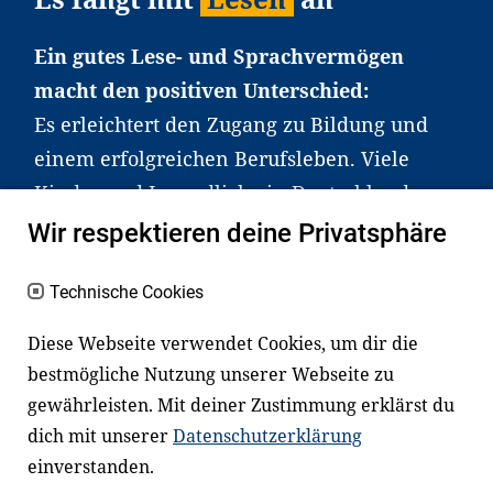
Ein gutes Lese- und Sprachvermögen
macht den positiven Unterschied:
Es erleichtert den Zugang zu Bildung und
einem erfolgreichen Berufsleben. Viele
Kinder und Jugendliche in Deutschland
haben aber große Schwierigkeiten dabei.
Wir respektieren deine Privatsphäre
Unser Angebot richtet sich deshalb gezielt
an Familien sowie an Erzieher*innen,
Technische Cookies
Lehrer*innen und andere
Diese Webseite verwendet Cookies, um dir die
Fachexpert*innen. Dafür arbeiten wir eng
bestmögliche Nutzung unserer Webseite zu
mit Ministerien, wissenschaftlichen
gewährleisten. Mit deiner Zustimmung erklärst du
Einrichtungen, Verbänden, Unternehmen
dich mit unserer
Datenschutzerklärung
und anderen Stiftungen zusammen.
einverstanden.