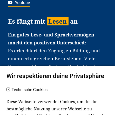
Youtube
Es fängt mit
Lesen
an
Ein gutes Lese- und Sprachvermögen
macht den positiven Unterschied:
Es erleichtert den Zugang zu Bildung und
einem erfolgreichen Berufsleben. Viele
Kinder und Jugendliche in Deutschland
haben aber große Schwierigkeiten dabei.
Wir respektieren deine Privatsphäre
Unser Angebot richtet sich deshalb gezielt
an Familien sowie an Erzieher*innen,
Technische Cookies
Lehrer*innen und andere
Diese Webseite verwendet Cookies, um dir die
Fachexpert*innen. Dafür arbeiten wir eng
bestmögliche Nutzung unserer Webseite zu
mit Ministerien, wissenschaftlichen