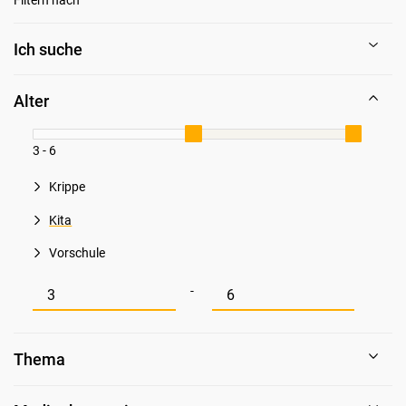
Ich suche
Alter
3 - 6
Krippe
Kita
Vorschule
Mindestwert für Alter
Maximalwert für Alter
-
Thema