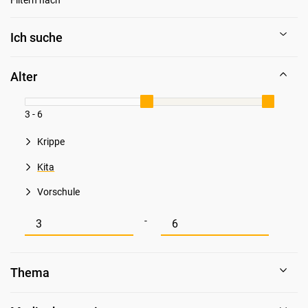
Ich suche
Alter
3 - 6
Krippe
Kita
Vorschule
Mindestwert für Alter
Maximalwert für Alter
-
Thema