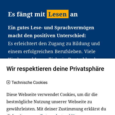
Es fängt mit
Lesen
an
Ein gutes Lese- und Sprachvermögen
macht den positiven Unterschied:
Es erleichtert den Zugang zu Bildung und
einem erfolgreichen Berufsleben. Viele
Kinder und Jugendliche in Deutschland
haben aber große Schwierigkeiten dabei.
Wir respektieren deine Privatsphäre
Unser Angebot richtet sich deshalb gezielt
an Familien sowie an Erzieher*innen,
Technische Cookies
Lehrer*innen und andere
Diese Webseite verwendet Cookies, um dir die
Fachexpert*innen. Dafür arbeiten wir eng
bestmögliche Nutzung unserer Webseite zu
mit Ministerien, wissenschaftlichen
gewährleisten. Mit deiner Zustimmung erklärst du