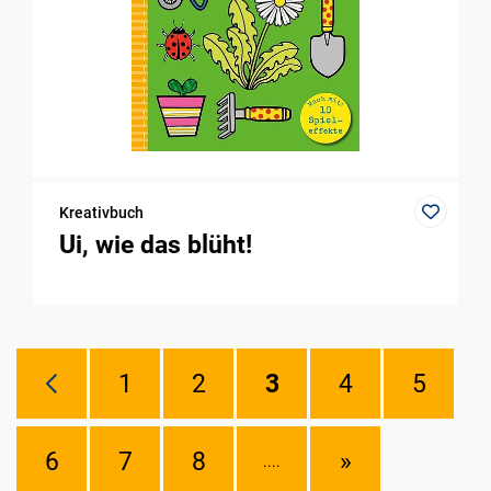
Kreativbuch
Ui, wie das blüht!
1
2
3
4
5
6
7
8
»
....