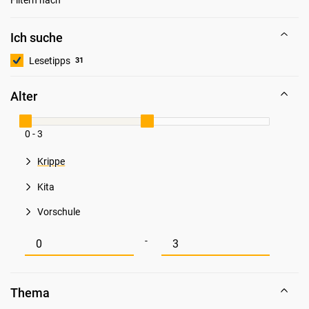
Ich suche
Lesetipps
31
Alter
0 - 3
Krippe
Kita
Vorschule
Mindestwert für Alter
Maximalwert für Alter
-
Thema