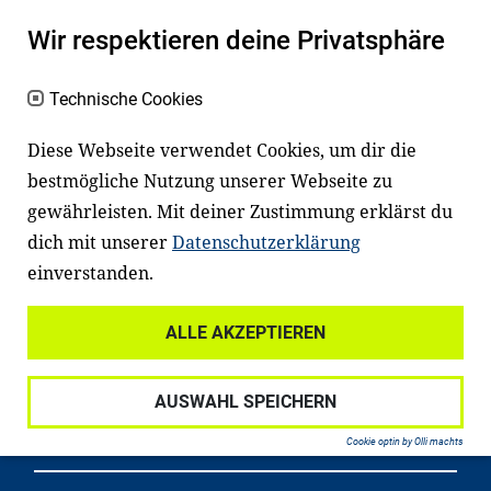
macht den positiven Unterschied:
Wir respektieren deine Privatsphäre
Es erleichtert den Zugang zu Bildung und
einem erfolgreichen Berufsleben. Viele
Technische Cookies
Kinder und Jugendliche in Deutschland
Diese Webseite verwendet Cookies, um dir die
haben aber große Schwierigkeiten dabei.
bestmögliche Nutzung unserer Webseite zu
Unser Angebot richtet sich deshalb gezielt
gewährleisten. Mit deiner Zustimmung erklärst du
an Familien sowie an Erzieher*innen,
dich mit unserer
Datenschutzerklärung
Lehrer*innen und andere
einverstanden.
Fachexpert*innen. Dafür arbeiten wir eng
mit Ministerien, wissenschaftlichen
ALLE AKZEPTIEREN
Einrichtungen, Verbänden, Unternehmen
und anderen Stiftungen zusammen.
AUSWAHL SPEICHERN
Cookie optin by Olli machts