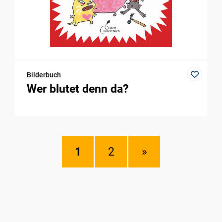
Bilderbuch
Wer blutet denn da?
1
2
»