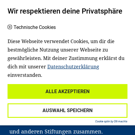
Es fängt mit
Lesen
an
Wir respektieren deine Privatsphäre
Ein gutes Lese- und Sprachvermögen
Technische Cookies
macht den positiven Unterschied:
Es erleichtert den Zugang zu Bildung und
Diese Webseite verwendet Cookies, um dir die
einem erfolgreichen Berufsleben. Viele
bestmögliche Nutzung unserer Webseite zu
Kinder und Jugendliche in Deutschland
gewährleisten. Mit deiner Zustimmung erklärst du
haben aber große Schwierigkeiten dabei.
dich mit unserer
Datenschutzerklärung
Unser Angebot richtet sich deshalb gezielt
einverstanden.
an Familien sowie an Erzieher*innen,
ALLE AKZEPTIEREN
Lehrer*innen und andere
Fachexpert*innen. Dafür arbeiten wir eng
AUSWAHL SPEICHERN
mit Ministerien, wissenschaftlichen
Einrichtungen, Verbänden, Unternehmen
Cookie optin by Olli machts
und anderen Stiftungen zusammen.