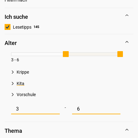
Ich suche
Lesetipps
145
Alter
3 - 6
Krippe
Kita
Vorschule
Mindestwert für Alter
Maximalwert für Alter
-
Thema