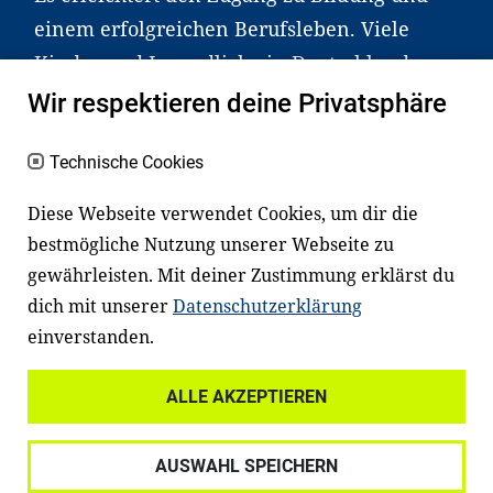
einem erfolgreichen Berufsleben. Viele
Kinder und Jugendliche in Deutschland
haben aber große Schwierigkeiten dabei.
Wir respektieren deine Privatsphäre
Unser Angebot richtet sich deshalb gezielt
an Familien sowie an Erzieher*innen,
Technische Cookies
Lehrer*innen und andere
Diese Webseite verwendet Cookies, um dir die
Fachexpert*innen. Dafür arbeiten wir eng
bestmögliche Nutzung unserer Webseite zu
mit Ministerien, wissenschaftlichen
gewährleisten. Mit deiner Zustimmung erklärst du
Einrichtungen, Verbänden, Unternehmen
dich mit unserer
Datenschutzerklärung
und anderen Stiftungen zusammen.
einverstanden.
ALLE AKZEPTIEREN
Widerrufsrecht
Datenschutz
AUSWAHL SPEICHERN