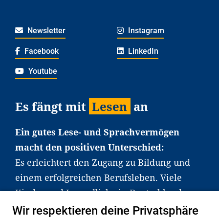
Newsletter
Instagram
Facebook
LinkedIn
Youtube
Es fängt mit
Lesen
an
Ein gutes Lese- und Sprachvermögen
macht den positiven Unterschied:
Es erleichtert den Zugang zu Bildung und
einem erfolgreichen Berufsleben. Viele
Kinder und Jugendliche in Deutschland
haben aber große Schwierigkeiten dabei.
Wir respektieren deine Privatsphäre