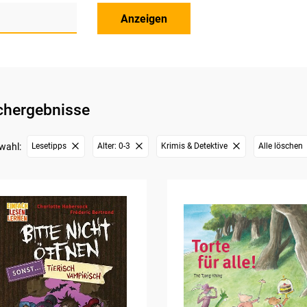
Anzeigen
chergebnisse
wahl:
Lesetipps
Alter: 0-3
Krimis & Detektive
Alle löschen