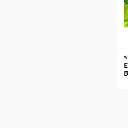
W
E
B