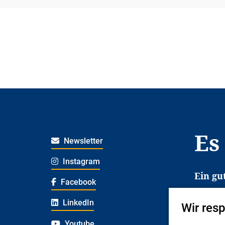
Es
Newsletter
Instagram
Ein gu
Facebook
Es erl
LinkedIn
Jugend
Wir res
deshal
Youtube