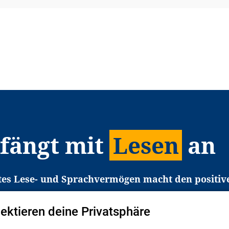
 fängt mit
Lesen
an
tes Lese- und Sprachvermögen macht den positiv
eichtert den Zugang zu Bildung und einem erfolgrei
liche in Deutschland haben aber große Schwierigkei
pektieren deine Privatsphäre
b gezielt an Familien sowie an Erzieher*innen, Le