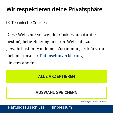
einem erfolgreichen Berufsleben. Viele
Kinder und Jugendliche in Deutschland
Wir respektieren deine Privatsphäre
haben aber große Schwierigkeiten dabei.
Technische Cookies
Unser Angebot richtet sich deshalb gezielt
an Familien sowie an Erzieher*innen,
Diese Webseite verwendet Cookies, um dir die
Lehrer*innen und andere
bestmögliche Nutzung unserer Webseite zu
Fachexpert*innen. Dafür arbeiten wir eng
gewährleisten. Mit deiner Zustimmung erklärst du
mit Ministerien, wissenschaftlichen
dich mit unserer
Datenschutzerklärung
Einrichtungen, Verbänden, Unternehmen
einverstanden.
und anderen Stiftungen zusammen.
ALLE AKZEPTIEREN
AUSWAHL SPEICHERN
Widerrufsrecht
Datenschutz
Cookie optin by Olli machts
Haftungsausschluss
Impressum