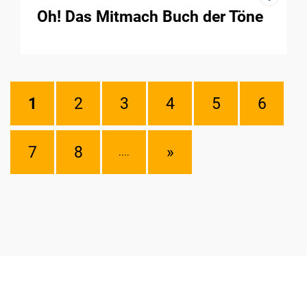
Oh! Das Mitmach Buch der Töne
1
2
3
4
5
6
7
8
»
....