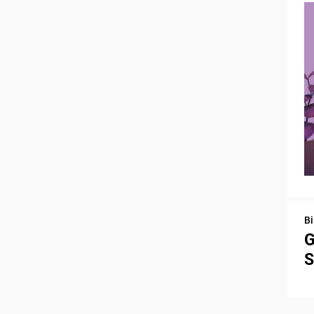
Bi
G
S