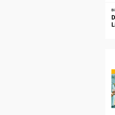
Bi
D
L