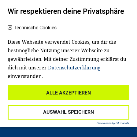
Ein gutes Lese- und Sprachvermögen
Wir respektieren deine Privatsphäre
macht den positiven Unterschied:
Technische Cookies
Es erleichtert den Zugang zu Bildung und
einem erfolgreichen Berufsleben. Viele
Diese Webseite verwendet Cookies, um dir die
Kinder und Jugendliche in Deutschland
bestmögliche Nutzung unserer Webseite zu
haben aber große Schwierigkeiten dabei.
gewährleisten. Mit deiner Zustimmung erklärst du
Unser Angebot richtet sich deshalb gezielt
dich mit unserer
Datenschutzerklärung
an Familien sowie an Erzieher*innen,
einverstanden.
Lehrer*innen und andere
ALLE AKZEPTIEREN
Fachexpert*innen. Dafür arbeiten wir eng
mit Ministerien, wissenschaftlichen
AUSWAHL SPEICHERN
Einrichtungen, Verbänden, Unternehmen
und anderen Stiftungen zusammen.
Cookie optin by Olli machts