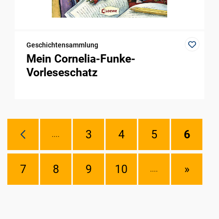
Geschichtensammlung
Mein Cornelia-Funke-
Vorleseschatz
3
4
5
6
....
7
8
9
10
»
....