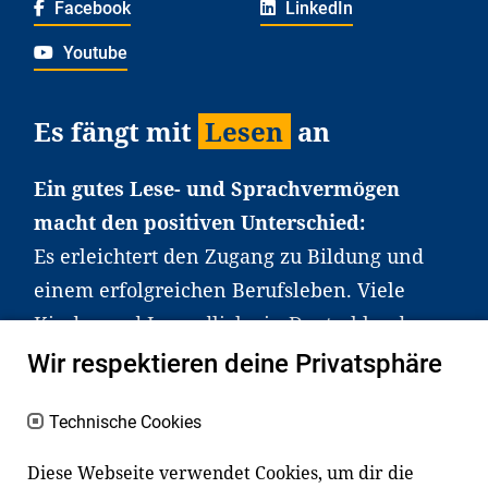
Facebook
LinkedIn
Youtube
Es fängt mit
Lesen
an
Ein gutes Lese- und Sprachvermögen
macht den positiven Unterschied:
Es erleichtert den Zugang zu Bildung und
einem erfolgreichen Berufsleben. Viele
Kinder und Jugendliche in Deutschland
haben aber große Schwierigkeiten dabei.
Wir respektieren deine Privatsphäre
Unser Angebot richtet sich deshalb gezielt
an Familien sowie an Erzieher*innen,
Technische Cookies
Lehrer*innen und andere
Diese Webseite verwendet Cookies, um dir die