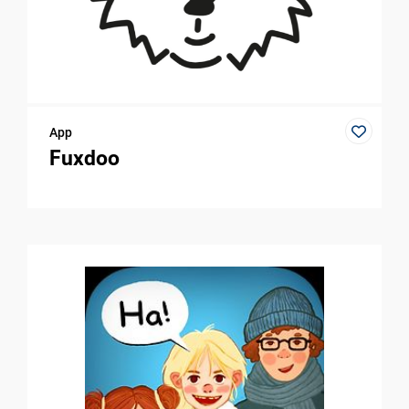
App
Fuxdoo