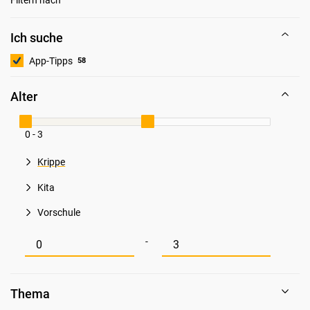
Ich suche
App-Tipps
58
Alter
0 - 3
Krippe
Kita
Vorschule
Mindestwert für Alter
Maximalwert für Alter
-
Thema