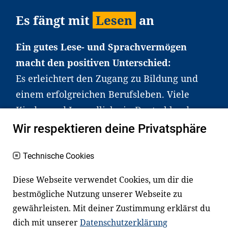
Es fängt mit
Lesen
an
Ein gutes Lese- und Sprachvermögen
macht den positiven Unterschied:
Es erleichtert den Zugang zu Bildung und
einem erfolgreichen Berufsleben. Viele
Kinder und Jugendliche in Deutschland
haben aber große Schwierigkeiten dabei.
Wir respektieren deine Privatsphäre
Unser Angebot richtet sich deshalb gezielt
an Familien sowie an Erzieher*innen,
Technische Cookies
Lehrer*innen und andere
Diese Webseite verwendet Cookies, um dir die
Fachexpert*innen. Dafür arbeiten wir eng
bestmögliche Nutzung unserer Webseite zu
mit Ministerien, wissenschaftlichen
gewährleisten. Mit deiner Zustimmung erklärst du
Einrichtungen, Verbänden, Unternehmen
dich mit unserer
Datenschutzerklärung