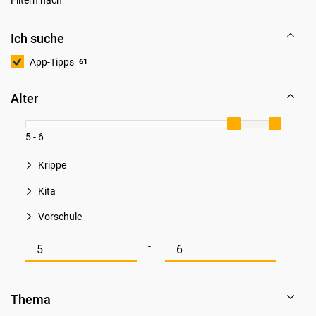
Ich suche
App-Tipps
61
Alter
5 - 6
Krippe
Kita
Vorschule
Mindestwert für Alter
Maximalwert für Alter
-
Thema