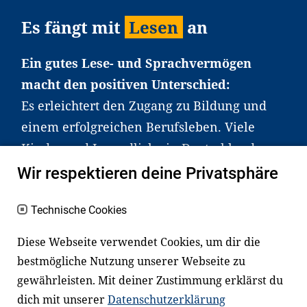
Es fängt mit
Lesen
an
Ein gutes Lese- und Sprachvermögen
macht den positiven Unterschied:
Es erleichtert den Zugang zu Bildung und
einem erfolgreichen Berufsleben. Viele
Kinder und Jugendliche in Deutschland
haben aber große Schwierigkeiten dabei.
Wir respektieren deine Privatsphäre
Unser Angebot richtet sich deshalb gezielt
an Familien sowie an Erzieher*innen,
Technische Cookies
Lehrer*innen und andere
Diese Webseite verwendet Cookies, um dir die
Fachexpert*innen. Dafür arbeiten wir eng
bestmögliche Nutzung unserer Webseite zu
mit Ministerien, wissenschaftlichen
gewährleisten. Mit deiner Zustimmung erklärst du
Einrichtungen, Verbänden, Unternehmen
dich mit unserer
Datenschutzerklärung