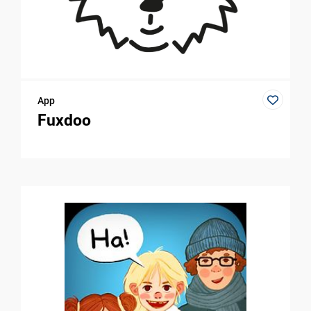
App
Fuxdoo