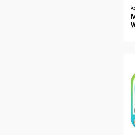
A
M
W