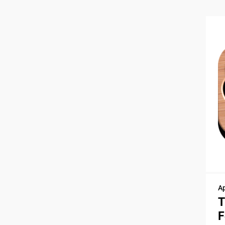
A
T
F