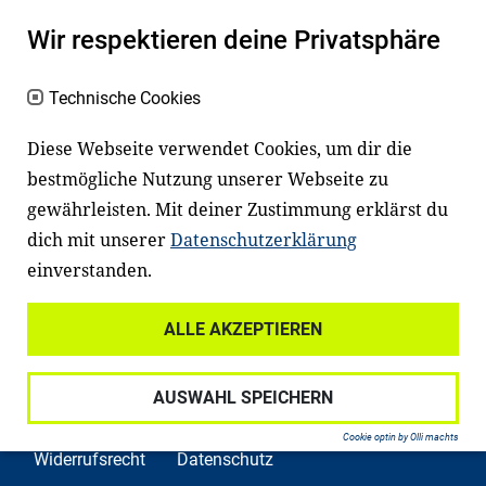
einem erfolgreichen Berufsleben. Viele
Wir respektieren deine Privatsphäre
Kinder und Jugendliche in Deutschland
haben aber große Schwierigkeiten dabei.
Technische Cookies
Unser Angebot richtet sich deshalb gezielt
Diese Webseite verwendet Cookies, um dir die
an Familien sowie an Erzieher*innen,
bestmögliche Nutzung unserer Webseite zu
Lehrer*innen und andere
gewährleisten. Mit deiner Zustimmung erklärst du
Fachexpert*innen. Dafür arbeiten wir eng
dich mit unserer
Datenschutzerklärung
mit Ministerien, wissenschaftlichen
einverstanden.
Einrichtungen, Verbänden, Unternehmen
ALLE AKZEPTIEREN
und anderen Stiftungen zusammen.
AUSWAHL SPEICHERN
Cookie optin by Olli machts
Widerrufsrecht
Datenschutz