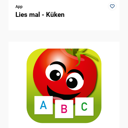
App
Lies mal - Küken