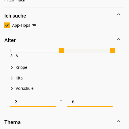
Ich suche
App-Tipps
90
Alter
3 - 6
Krippe
Kita
Vorschule
Mindestwert für Alter
Maximalwert für Alter
-
Thema