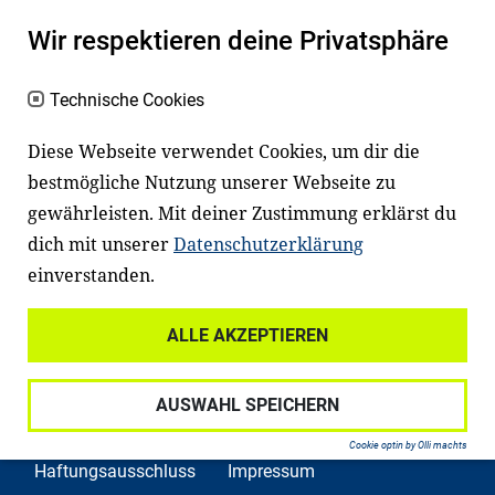
einem erfolgreichen Berufsleben. Viele
Kinder und Jugendliche in Deutschland
Wir respektieren deine Privatsphäre
haben aber große Schwierigkeiten dabei.
Technische Cookies
Unser Angebot richtet sich deshalb gezielt
an Familien sowie an Erzieher*innen,
Diese Webseite verwendet Cookies, um dir die
Lehrer*innen und andere
bestmögliche Nutzung unserer Webseite zu
Fachexpert*innen. Dafür arbeiten wir eng
gewährleisten. Mit deiner Zustimmung erklärst du
mit Ministerien, wissenschaftlichen
dich mit unserer
Datenschutzerklärung
Einrichtungen, Verbänden, Unternehmen
einverstanden.
und anderen Stiftungen zusammen.
ALLE AKZEPTIEREN
AUSWAHL SPEICHERN
Widerrufsrecht
Datenschutz
Cookie optin by Olli machts
Haftungsausschluss
Impressum