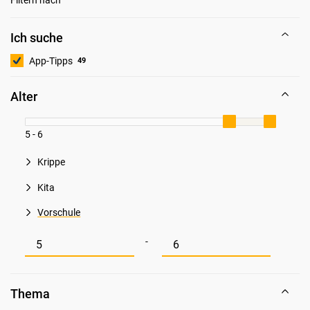
Ich suche
App-Tipps
49
Alter
5 - 6
Krippe
Kita
Vorschule
Mindestwert für Alter
Maximalwert für Alter
-
Thema