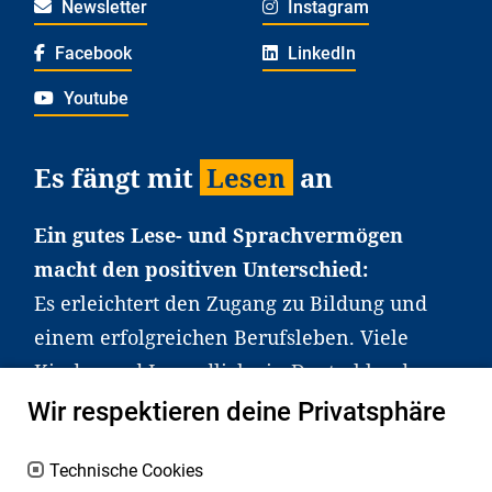
Newsletter
Instagram
Facebook
LinkedIn
Youtube
Es fängt mit
Lesen
an
Ein gutes Lese- und Sprachvermögen
macht den positiven Unterschied:
Es erleichtert den Zugang zu Bildung und
einem erfolgreichen Berufsleben. Viele
Kinder und Jugendliche in Deutschland
haben aber große Schwierigkeiten dabei.
Wir respektieren deine Privatsphäre
Unser Angebot richtet sich deshalb gezielt
an Familien sowie an Erzieher*innen,
Technische Cookies