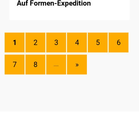
Auf Formen-Expedition
1
2
3
4
5
6
7
8
»
....