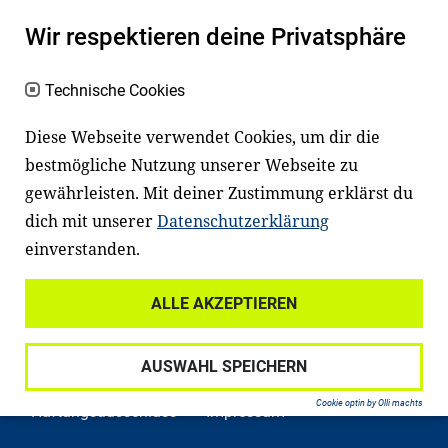
Kinder und Jugendliche in Deutschland
Wir respektieren deine Privatsphäre
haben aber große Schwierigkeiten dabei.
Unser Angebot richtet sich deshalb gezielt
Technische Cookies
an Familien sowie an Erzieher*innen,
Diese Webseite verwendet Cookies, um dir die
Lehrer*innen und andere
bestmögliche Nutzung unserer Webseite zu
Fachexpert*innen. Dafür arbeiten wir eng
gewährleisten. Mit deiner Zustimmung erklärst du
mit Ministerien, wissenschaftlichen
dich mit unserer
Datenschutzerklärung
Einrichtungen, Verbänden, Unternehmen
einverstanden.
und anderen Stiftungen zusammen.
ALLE AKZEPTIEREN
AUSWAHL SPEICHERN
Widerrufsrecht
Datenschutz
Cookie optin by Olli machts
Haftungsausschluss
Impressum