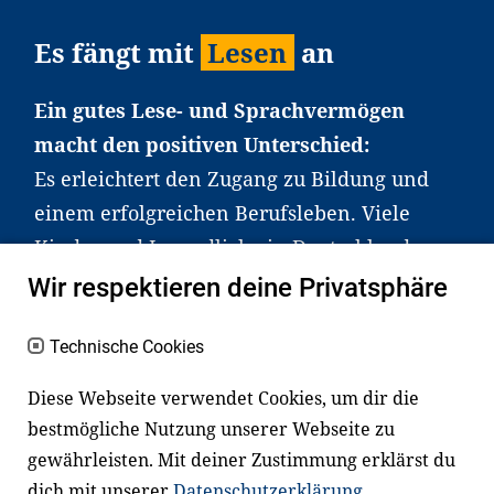
Es fängt mit
Lesen
an
Ein gutes Lese- und Sprachvermögen
macht den positiven Unterschied:
Es erleichtert den Zugang zu Bildung und
einem erfolgreichen Berufsleben. Viele
Kinder und Jugendliche in Deutschland
haben aber große Schwierigkeiten dabei.
Wir respektieren deine Privatsphäre
Unser Angebot richtet sich deshalb gezielt
an Familien sowie an Erzieher*innen,
Technische Cookies
Lehrer*innen und andere
Diese Webseite verwendet Cookies, um dir die
Fachexpert*innen. Dafür arbeiten wir eng
bestmögliche Nutzung unserer Webseite zu
mit Ministerien, wissenschaftlichen
gewährleisten. Mit deiner Zustimmung erklärst du
Einrichtungen, Verbänden, Unternehmen
dich mit unserer
Datenschutzerklärung