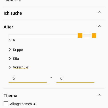
Ich suche
Alter
5 - 6
Krippe
Kita
Vorschule
Mindestwert für Alter
Maximalwert für Alter
-
Thema
Alltagsthemen
2