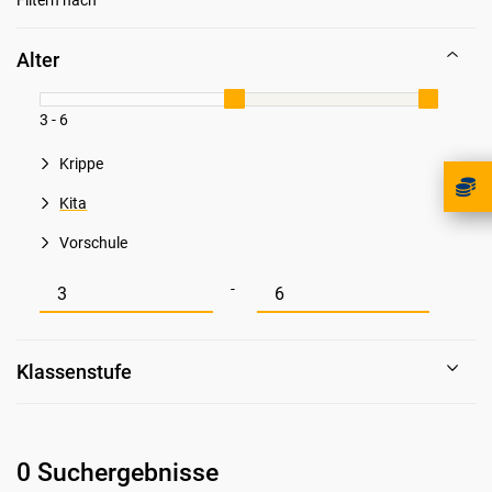
Alter
3 - 6
Krippe
Kita
Vorschule
Mindestwert für Alter
Maximalwert für Alter
-
Klassenstufe
0 Suchergebnisse