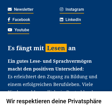
Newsletter
Instagram
Facebook
LinkedIn
Youtube
Es fängt mit
Lesen
an
Ein gutes Lese- und Sprachvermögen
macht den positiven Unterschied:
Es erleichtert den Zugang zu Bildung und
einem erfolgreichen Berufsleben. Viele
Kinder und Jugendliche in Deutschland
haben aber große Schwierigkeiten dabei.
Wir respektieren deine Privatsphäre
Unser Angebot richtet sich deshalb gezielt