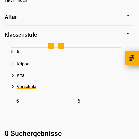
Alter
Klassenstufe
5 - 6
Krippe
Kita
Vorschule
Mindestwert für Klassenstufe
Maximalwert für Klassenstufe
-
0 Suchergebnisse