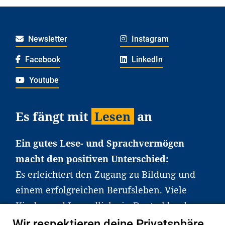
Newsletter
Instagram
Facebook
LinkedIn
Youtube
Es fängt mit
Lesen
an
Ein gutes Lese- und Sprachvermögen
macht den positiven Unterschied:
Es erleichtert den Zugang zu Bildung und
einem erfolgreichen Berufsleben. Viele
Kinder und Jugendliche in Deutschland
haben aber große Schwierigkeiten dabei.
Wir respektieren deine Privatsphäre