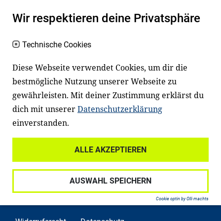
Es erleichtert den Zugang zu Bildung und
Wir respektieren deine Privatsphäre
einem erfolgreichen Berufsleben. Viele
Kinder und Jugendliche in Deutschland
Technische Cookies
haben aber große Schwierigkeiten dabei.
Diese Webseite verwendet Cookies, um dir die
Unser Angebot richtet sich deshalb gezielt
bestmögliche Nutzung unserer Webseite zu
an Familien sowie an Erzieher*innen,
gewährleisten. Mit deiner Zustimmung erklärst du
Lehrer*innen und andere
dich mit unserer
Datenschutzerklärung
Fachexpert*innen. Dafür arbeiten wir eng
einverstanden.
mit Ministerien, wissenschaftlichen
Einrichtungen, Verbänden, Unternehmen
ALLE AKZEPTIEREN
und anderen Stiftungen zusammen.
AUSWAHL SPEICHERN
Cookie optin by Olli machts