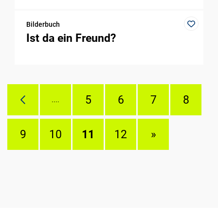
Bilderbuch
Ist da ein Freund?
5
6
7
8
....
9
10
11
12
»