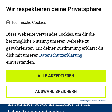
Wir respektieren deine Privatsphäre
Facebook
LinkedIn
Youtube
Technische Cookies
Diese Webseite verwendet Cookies, um dir die
Es fängt mit
Lesen
an
bestmögliche Nutzung unserer Webseite zu
gewährleisten. Mit deiner Zustimmung erklärst du
Ein gutes Lese- und Sprachvermögen
dich mit unserer
Datenschutzerklärung
macht den positiven Unterschied:
einverstanden.
Es erleichtert den Zugang zu Bildung und
einem erfolgreichen Berufsleben. Viele
ALLE AKZEPTIEREN
Kinder und Jugendliche in Deutschland
haben aber große Schwierigkeiten dabei.
AUSWAHL SPEICHERN
Unser Angebot richtet sich deshalb gezielt
Cookie optin by Olli machts
an Familien sowie an Erzieher*innen,
Lehrer*innen und andere