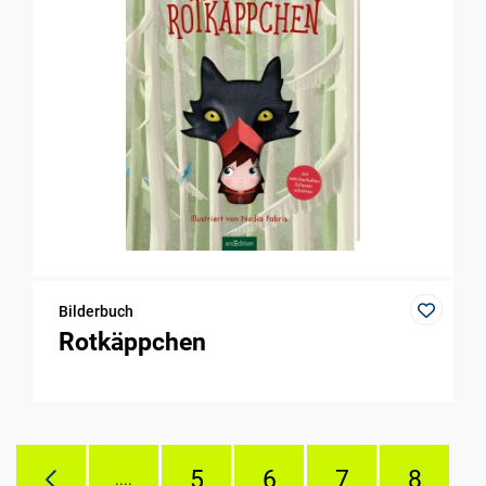
Bilderbuch
Rotkäppchen
5
6
7
8
....