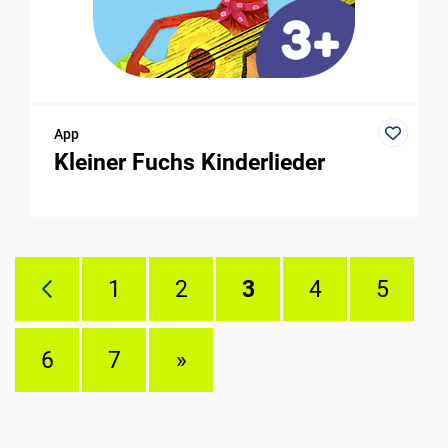
App
Kleiner Fuchs Kinderlieder
1
2
3
4
5
6
7
»