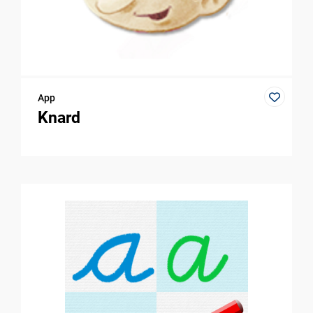
App
Knard