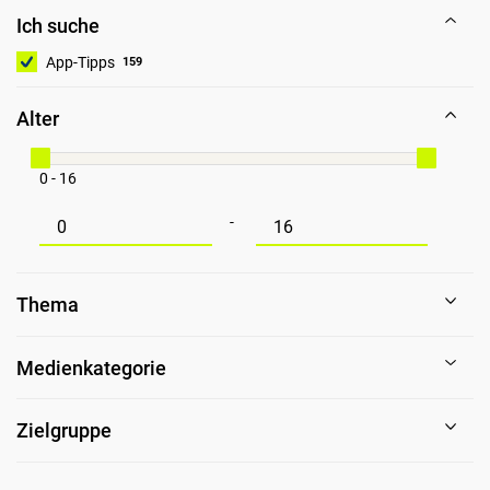
Ich suche
App-Tipps
159
Alter
0 - 16
Mindestwert für Alter
Maximalwert für Alter
-
Thema
Medienkategorie
Zielgruppe