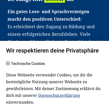
Ein gutes Lese- und Sprachvermögen
macht den positiven Unterschied:
Es erleichtert den Zugang zu Bildung und
einem erfolgreichen Berufsleben. Viele
Kinder und Jugendliche in Deutschland
haben aber große Schwierigkeiten dabei.
Wir respektieren deine Privatsphäre
Unser Angebot richtet sich deshalb gezielt
an Familien sowie an Erzieher*innen,
Technische Cookies
Lehrer*innen und andere
Diese Webseite verwendet Cookies, um dir die
Fachexpert*innen. Dafür arbeiten wir eng
bestmögliche Nutzung unserer Webseite zu
mit Ministerien, wissenschaftlichen
gewährleisten. Mit deiner Zustimmung erklärst du
Einrichtungen, Verbänden, Unternehmen
dich mit unserer
Datenschutzerklärung
und anderen Stiftungen zusammen.
einverstanden.