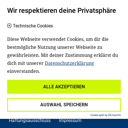
Kinder und Jugendliche in Deutschland
Wir respektieren deine Privatsphäre
haben aber große Schwierigkeiten dabei.
Unser Angebot richtet sich deshalb gezielt
Technische Cookies
an Familien sowie an Erzieher*innen,
Diese Webseite verwendet Cookies, um dir die
Lehrer*innen und andere
bestmögliche Nutzung unserer Webseite zu
Fachexpert*innen. Dafür arbeiten wir eng
gewährleisten. Mit deiner Zustimmung erklärst du
mit Ministerien, wissenschaftlichen
dich mit unserer
Datenschutzerklärung
Einrichtungen, Verbänden, Unternehmen
einverstanden.
und anderen Stiftungen zusammen.
ALLE AKZEPTIEREN
AUSWAHL SPEICHERN
Widerrufsrecht
Datenschutz
Cookie optin by Olli machts
Haftungsausschluss
Impressum