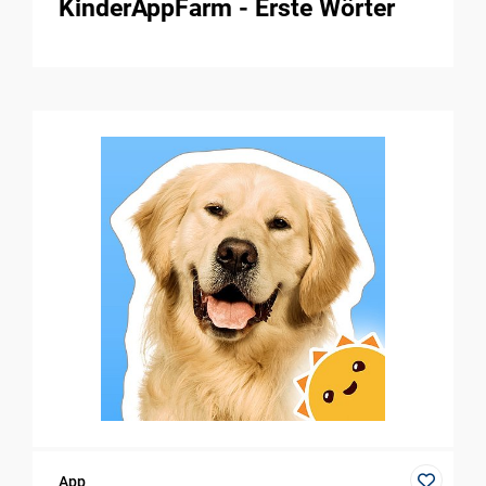
KinderAppFarm - Erste Wörter
App