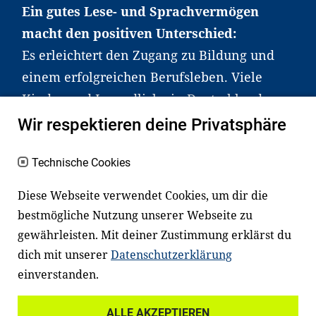
Ein gutes Lese- und Sprachvermögen
macht den positiven Unterschied:
Es erleichtert den Zugang zu Bildung und
einem erfolgreichen Berufsleben. Viele
Kinder und Jugendliche in Deutschland
haben aber große Schwierigkeiten dabei.
Wir respektieren deine Privatsphäre
Unser Angebot richtet sich deshalb gezielt
an Familien sowie an Erzieher*innen,
Technische Cookies
Lehrer*innen und andere
Diese Webseite verwendet Cookies, um dir die
Fachexpert*innen. Dafür arbeiten wir eng
bestmögliche Nutzung unserer Webseite zu
mit Ministerien, wissenschaftlichen
gewährleisten. Mit deiner Zustimmung erklärst du
Einrichtungen, Verbänden, Unternehmen
dich mit unserer
Datenschutzerklärung
und anderen Stiftungen zusammen.
einverstanden.
ALLE AKZEPTIEREN