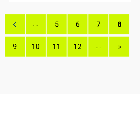
5
6
7
8
....
9
10
11
12
»
....