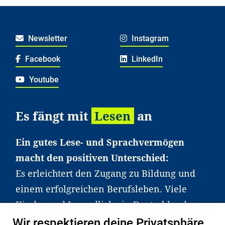
Newsletter
Instagram
Facebook
LinkedIn
Youtube
Es fängt mit
Lesen
an
Ein gutes Lese- und Sprachvermögen
macht den positiven Unterschied:
Es erleichtert den Zugang zu Bildung und
einem erfolgreichen Berufsleben. Viele
Kinder und Jugendliche in Deutschland
haben aber große Schwierigkeiten dabei.
Wir respektieren deine Privatsphäre