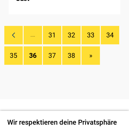
31
32
33
34
....
35
36
37
38
»
Wir respektieren deine Privatsphäre