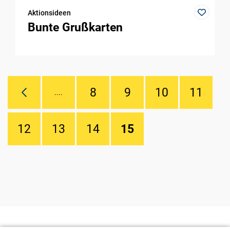
Aktionsideen
Bunte Grußkarten
8
9
10
11
....
12
13
14
15