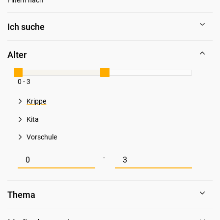
Ich suche
Alter
0 - 3
Krippe
Kita
Vorschule
Mindestwert für Alter
Maximalwert für Alter
-
Thema