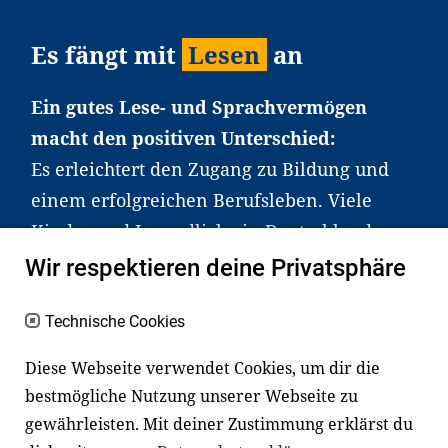
Es fängt mit
Lesen
an
Ein gutes Lese- und Sprachvermögen
macht den positiven Unterschied:
Es erleichtert den Zugang zu Bildung und
einem erfolgreichen Berufsleben. Viele
Kinder und Jugendliche in Deutschland
haben aber große Schwierigkeiten dabei.
Wir respektieren deine Privatsphäre
Unser Angebot richtet sich deshalb gezielt
an Familien sowie an Erzieher*innen,
Technische Cookies
Lehrer*innen und andere
Diese Webseite verwendet Cookies, um dir die
Fachexpert*innen. Dafür arbeiten wir eng
bestmögliche Nutzung unserer Webseite zu
mit Ministerien, wissenschaftlichen
gewährleisten. Mit deiner Zustimmung erklärst du