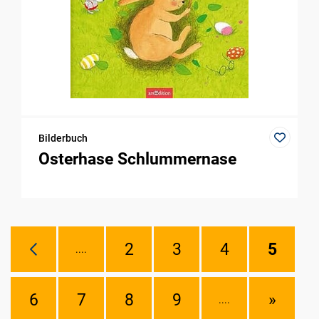
Bilderbuch
Osterhase Schlummernase
2
3
4
5
....
6
7
8
9
»
....