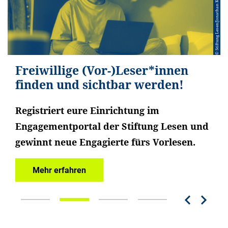
© Stiftung Lesen/Jonathan Kaiser
© Stiftung Lesen/Jonathan Kaiser
© Arnulf Betzold GmbH
Kostenlose Weiterbildungen auf
Freiwillige (Vor-)Leser*innen
Sie möchten Schulen nachhaltig
Spenden Sie Chancen
Campus Stiftung Lesen
finden und sichtbar werden!
unterstützen?
Ihre Spende für die Leseförderung
Registriert eure Einrichtung im
Mit dem LeseMobil verschenken Sie
Jetzt entdecken
Mehr erfahren
Engagementportal der Stiftung Lesen und
flexible Medienlösungen, vielfältige
gewinnt neue Engagierte fürs Vorlesen.
Inhalte und ein digitales Begleitmaterial.
Mehr erfahren
Mehr erfahren
Previo
Nex