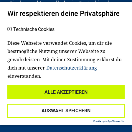
Kinder und Jugendliche in Deutschland
haben aber große Schwierigkeiten dabei.
Wir respektieren deine Privatsphäre
Unser Angebot richtet sich deshalb gezielt
an Familien sowie an Erzieher*innen,
Technische Cookies
Lehrer*innen und andere
Diese Webseite verwendet Cookies, um dir die
Fachexpert*innen. Dafür arbeiten wir eng
bestmögliche Nutzung unserer Webseite zu
mit Ministerien, wissenschaftlichen
gewährleisten. Mit deiner Zustimmung erklärst du
Einrichtungen, Verbänden, Unternehmen
dich mit unserer
Datenschutzerklärung
und anderen Stiftungen zusammen.
einverstanden.
ALLE AKZEPTIEREN
Widerrufsrecht
Datenschutz
AUSWAHL SPEICHERN
Haftungsausschluss
Impressum
Cookie optin by Olli machts