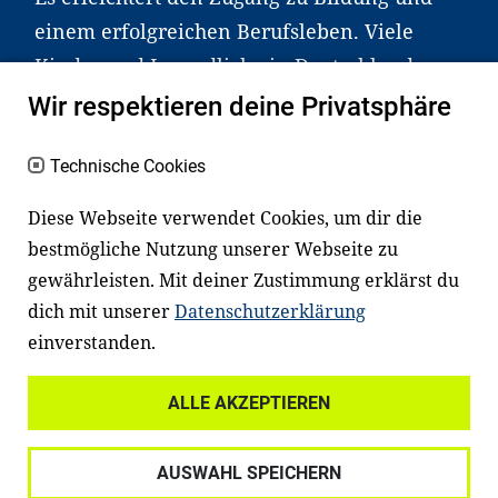
einem erfolgreichen Berufsleben. Viele
Kinder und Jugendliche in Deutschland
haben aber große Schwierigkeiten dabei.
Wir respektieren deine Privatsphäre
Unser Angebot richtet sich deshalb gezielt
an Familien sowie an Erzieher*innen,
Technische Cookies
Lehrer*innen und andere
Diese Webseite verwendet Cookies, um dir die
Fachexpert*innen. Dafür arbeiten wir eng
bestmögliche Nutzung unserer Webseite zu
mit Ministerien, wissenschaftlichen
gewährleisten. Mit deiner Zustimmung erklärst du
Einrichtungen, Verbänden, Unternehmen
dich mit unserer
Datenschutzerklärung
und anderen Stiftungen zusammen.
einverstanden.
ALLE AKZEPTIEREN
Widerrufsrecht
Datenschutz
AUSWAHL SPEICHERN