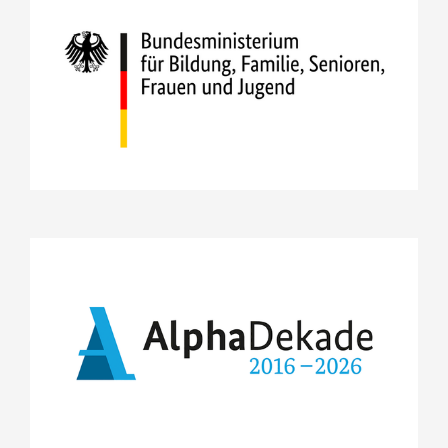
Bundesministerium für Bildung,
Familie, Senioren, Frauen und
Jugend
https://www.bmbfsfj.bund.de/bmbfsfj
Projekte
Lesestart 1-2-3
Forschung
Dekade für Alphabetisierung
REACH
https://www.alphadekade.de/
MOVE
Projekte
HEAL
REACH
„echt jetzt?“ im Ganztag
MOVE