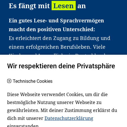
Es fängt mit
Lesen
an
Ein gutes Lese- und Sprachvermögen
macht den positiven Unterschied:
Es erleichtert den Zugang zu Bildung und
einem erfolgreichen Berufsleben. Viele
Kinder und Jugendliche in Deutschland
haben aber große Schwierigkeiten dabei.
Wir respektieren deine Privatsphäre
Unser Angebot richtet sich deshalb gezielt
an Familien sowie an Erzieher*innen,
Technische Cookies
Lehrer*innen und andere
Diese Webseite verwendet Cookies, um dir die
Fachexpert*innen. Dafür arbeiten wir eng
bestmögliche Nutzung unserer Webseite zu
mit Ministerien, wissenschaftlichen
gewährleisten. Mit deiner Zustimmung erklärst du
Einrichtungen, Verbänden, Unternehmen
dich mit unserer
Datenschutzerklärung
und anderen Stiftungen zusammen.
einverstanden.