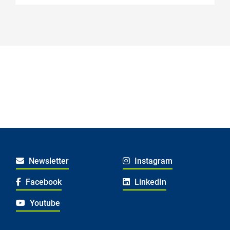
Lesestart: Weil uns Lesen weiterbringt
HEAL
Lesestart: Geschichten sprechen deine
Sprache
Newsletter
Instagram
Facebook
LinkedIn
Youtube