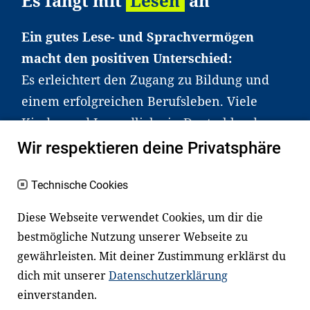
Es fängt mit
Lesen
an
Ein gutes Lese- und Sprachvermögen
macht den positiven Unterschied:
Es erleichtert den Zugang zu Bildung und
einem erfolgreichen Berufsleben. Viele
Kinder und Jugendliche in Deutschland
haben aber große Schwierigkeiten dabei.
Wir respektieren deine Privatsphäre
Unser Angebot richtet sich deshalb gezielt
an Familien sowie an Erzieher*innen,
Technische Cookies
Lehrer*innen und andere
Diese Webseite verwendet Cookies, um dir die
Fachexpert*innen. Dafür arbeiten wir eng
bestmögliche Nutzung unserer Webseite zu
mit Ministerien, wissenschaftlichen
gewährleisten. Mit deiner Zustimmung erklärst du
Einrichtungen, Verbänden, Unternehmen
dich mit unserer
Datenschutzerklärung
und anderen Stiftungen zusammen.
einverstanden.