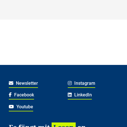
Forschung
REACH
MOVE
HEAL
„echt jetzt?“ im Ganztag
Lesestart: Weil uns Lesen weiterbringt
Newsletter
Instagram
Lesestart: Geschichten sprechen deine
Facebook
LinkedIn
Sprache
Youtube