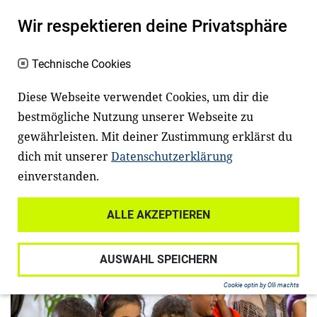
Leipziger Buchmesse mit
Wir respektieren deine Privatsphäre
Lehrerschmidt: Wer gut liest, rechnet
Technische Cookies
besser
Diese Webseite verwendet Cookies, um dir die
Pressemeldung
– Der bekannte Mathe‑Erklärer
bestmögliche Nutzung unserer Webseite zu
gewährleisten. Mit deiner Zustimmung erklärst du
und Lesebotschafter der Stiftung Lesen, Kai
dich mit unserer
Datenschutzerklärung
Schmidt („Lehrerschmidt“), bringt am 20. März
einverstanden.
von 11 bis 12…
ALLE AKZEPTIEREN
Mehr erfahren
AUSWAHL SPEICHERN
Cookie optin by Olli machts