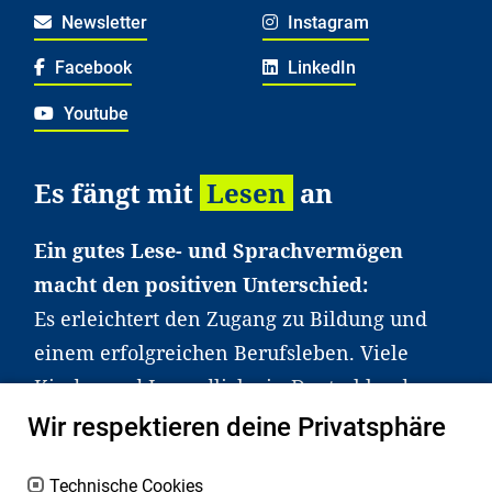
Newsletter
Instagram
Facebook
LinkedIn
Youtube
Es fängt mit
Lesen
an
Ein gutes Lese- und Sprachvermögen
macht den positiven Unterschied:
Es erleichtert den Zugang zu Bildung und
einem erfolgreichen Berufsleben. Viele
Kinder und Jugendliche in Deutschland
haben aber große Schwierigkeiten dabei.
Wir respektieren deine Privatsphäre
Unser Angebot richtet sich deshalb gezielt
an Familien sowie an Erzieher*innen,
Technische Cookies