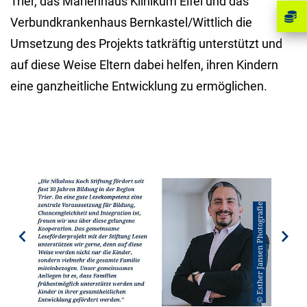
Trier, das Marienhaus Klinikum Eifel und das
Verbundkrankenhaus Bernkastel/Wittlich die
Umsetzung des Projekts tatkräftig unterstützt und
auf diese Weise Eltern dabei helfen, ihren Kindern
eine ganzheitliche Entwicklung zu ermöglichen.
© Stiftung Lesen/Esther Jansen
© Stiftung Lesen/Esther Jansen
© Esther Jansen Photographie
© Esther Jansen Photografie
Previous
Previous
Previous
Previous
Previous
Nex
Nex
Nex
Nex
Nex