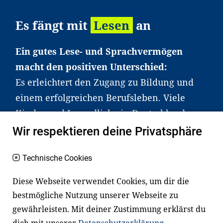
Es fängt mit
Lesen
an
Ein gutes Lese- und Sprachvermögen
macht den positiven Unterschied:
Es erleichtert den Zugang zu Bildung und
einem erfolgreichen Berufsleben. Viele
Kinder und Jugendliche in Deutschland
haben aber große Schwierigkeiten dabei.
Wir respektieren deine Privatsphäre
Unser Angebot richtet sich deshalb gezielt
an Familien sowie an Erzieher*innen,
Technische Cookies
Lehrer*innen und andere
Diese Webseite verwendet Cookies, um dir die
Fachexpert*innen. Dafür arbeiten wir eng
bestmögliche Nutzung unserer Webseite zu
mit Ministerien, wissenschaftlichen
gewährleisten. Mit deiner Zustimmung erklärst du
Einrichtungen, Verbänden, Unternehmen