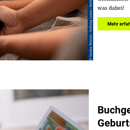
© Sascha Venturi / Stiftung Lesen / Deutsche Bahn Stiftung
was dabei!
Mehr erfa
Buchge
Geburt