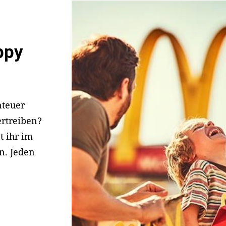
ppy
teuer
rtreiben?
t ihr im
n. Jeden