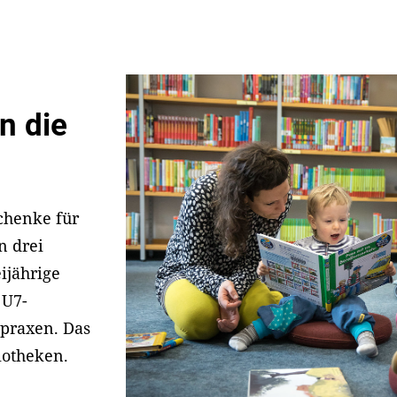
n die
schenke für
n drei
ijährige
 U7-
praxen. Das
liotheken.