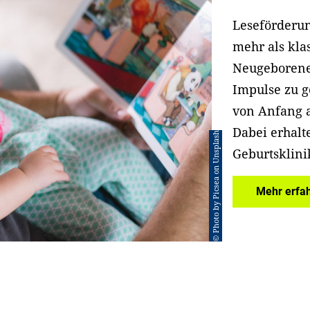
Leseförderun
mehr als kla
Neugeborene
Impulse zu g
von Anfang 
Dabei erhalt
© Photo by Picsea on Unsplash
Geburtsklini
Mehr erfa