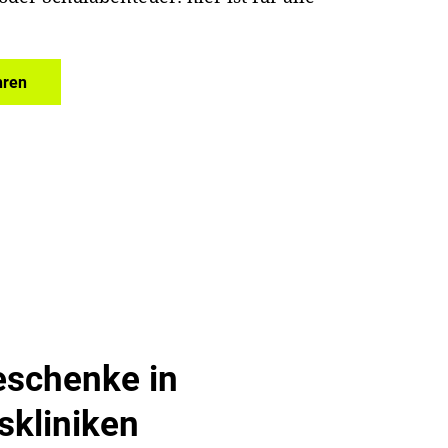
hren
schenke in
skliniken