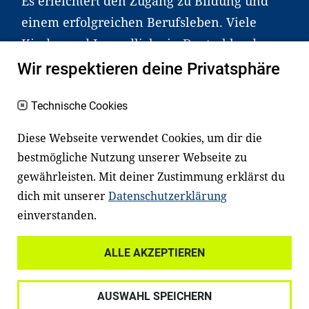
Es erleichtert den Zugang zu Bildung und
einem erfolgreichen Berufsleben. Viele
Kinder und Jugendliche in Deutschland
haben aber große Schwierigkeiten dabei.
Wir respektieren deine Privatsphäre
Unser Angebot richtet sich deshalb gezielt
an Familien sowie an Erzieher*innen,
Technische Cookies
Lehrer*innen und andere
Diese Webseite verwendet Cookies, um dir die
Fachexpert*innen. Dafür arbeiten wir eng
bestmögliche Nutzung unserer Webseite zu
mit Ministerien, wissenschaftlichen
gewährleisten. Mit deiner Zustimmung erklärst du
Einrichtungen, Verbänden, Unternehmen
dich mit unserer
Datenschutzerklärung
und anderen Stiftungen zusammen.
einverstanden.
ALLE AKZEPTIEREN
Widerrufsrecht
Datenschutz
AUSWAHL SPEICHERN