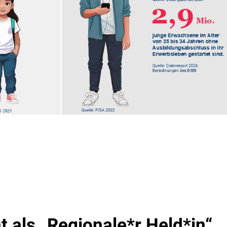
 als „Regionale*r Held*in“