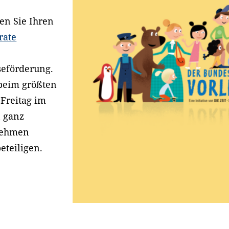
en Sie Ihren
rate
seförderung.
 beim größten
 Freitag im
n ganz
nehmen
eteiligen.