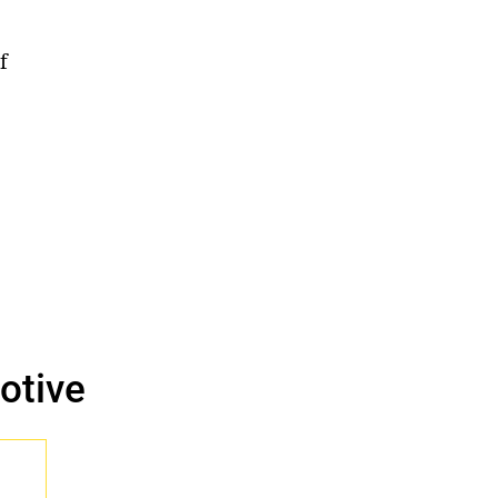
f
otive