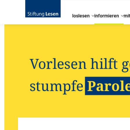
loslesen
informieren
mi