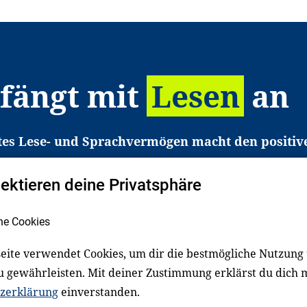
 fängt mit
Lesen
an
tes Lese- und Sprachvermögen macht den positiv
eichtert den Zugang zu Bildung und einem erfolgrei
pektieren deine Privatsphäre
liche in Deutschland haben aber große Schwierigkei
b gezielt an Familien sowie an Erzieher*innen, Le
he Cookies
pert*innen. Dafür arbeiten wir eng mit Ministerien
den, Unternehmen und anderen Stiftungen zusam
eite verwendet Cookies, um dir die bestmögliche Nutzung
u gewährleisten. Mit deiner Zustimmung erklärst du dich 
zerklärung
einverstanden.