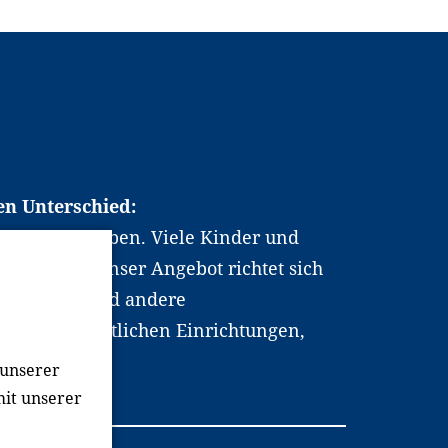
en Unterschied:
chen Berufsleben. Viele Kinder und
ten dabei. Unser Angebot richtet sich
hrer*innen und andere
, wissenschaftlichen Einrichtungen,
men.
 unserer
mit unserer