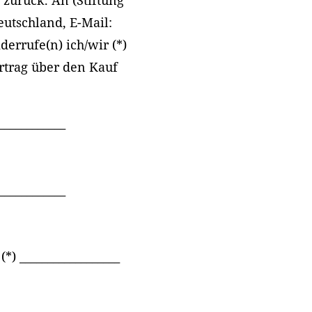
 zurück. An (Stiftung
eutschland, E-Mail:
errufe(n) ich/wir (*)
rtrag über den Kauf
____________
____________
(*) __________________