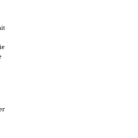
it
ie
e
er