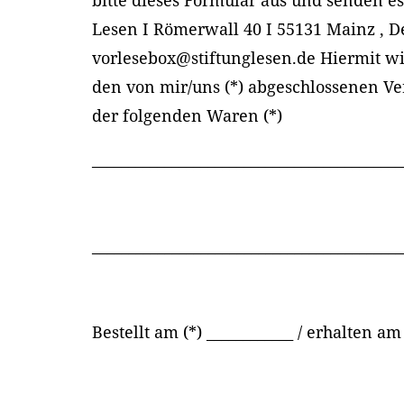
bitte dieses Formular aus und senden es
Lesen I Römerwall 40 I 55131 Mainz , D
vorlesebox@stiftunglesen.de Hiermit wid
den von mir/uns (*) abgeschlossenen Ve
der folgenden Waren (*)
___________________________________________
___________________________________________
Bestellt am (*) ____________ / erhalten am 