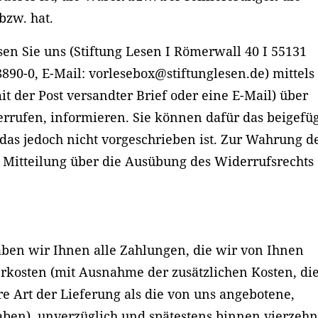
bzw. hat.
n Sie uns (Stiftung Lesen I Römerwall 40 I 55131
8890-0, E-Mail: vorlesebox@stiftunglesen.de) mittels
it der Post versandter Brief oder eine E-Mail) über
errufen, informieren. Sie können dafür das beigefü
as jedoch nicht vorgeschrieben ist. Zur Wahrung d
die Mitteilung über die Ausübung des Widerrufsrechts
.
aben wir Ihnen alle Zahlungen, die wir von Ihnen
erkosten (mit Ausnahme der zusätzlichen Kosten, di
re Art der Lieferung als die von uns angebotene,
aben), unverzüglich und spätestens binnen vierzeh