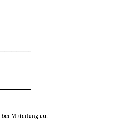
______________
______________
______________
 bei Mitteilung auf