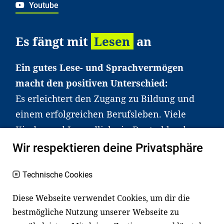
Youtube
Es fängt mit
Lesen
an
Ein gutes Lese- und Sprachvermögen
macht den positiven Unterschied:
Es erleichtert den Zugang zu Bildung und
einem erfolgreichen Berufsleben. Viele
Kinder und Jugendliche in Deutschland
haben aber große Schwierigkeiten dabei.
Wir respektieren deine Privatsphäre
Unser Angebot richtet sich deshalb gezielt
an Familien sowie an Erzieher*innen,
Technische Cookies
Lehrer*innen und andere
Diese Webseite verwendet Cookies, um dir die
Fachexpert*innen. Dafür arbeiten wir eng
bestmögliche Nutzung unserer Webseite zu
mit Ministerien, wissenschaftlichen