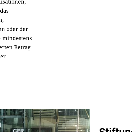
isationen,
 das
n,
len oder der
– mindestens
ierten Betrag
er.