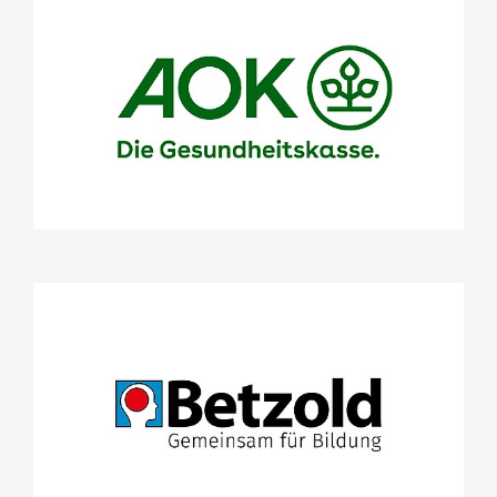
AOK-Bundesverband
Projekte
Stifterrat
Arnulf Betzold GmbH
Projekte
Das LeseMobil
Stifterrat