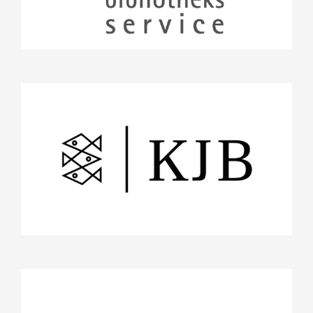
Fischer KJB
Projekte
Stifterrat
Frankfurter Allgemeine Zeitung
GmbH