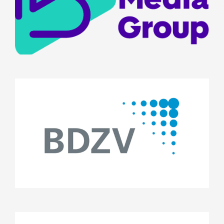
Stifterrat
Dein Engagement fürs Lesen
BDZV - Bundesverband
Digitalpublisher und
Zeitungsverleger e.V.
Projekte
Stifterrat