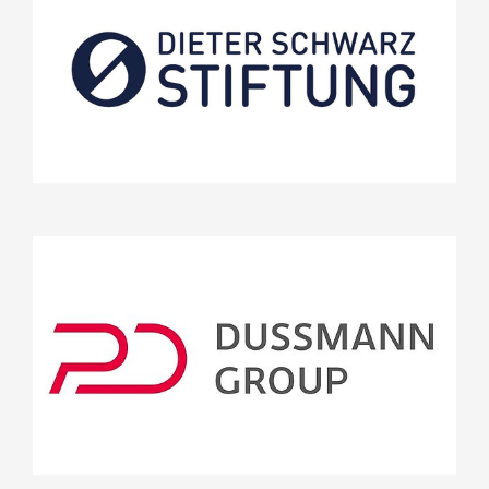
https://www.dieter-schwarz-stiftung.de/
Projekte
MINT und Leseförderung: echt jetzt? -
Magazin
MINT- und Leseförderung - echt jetzt?
MINT und Leseförderung
Dussmann Group
Stifterrat
Projekte
Stifterrat