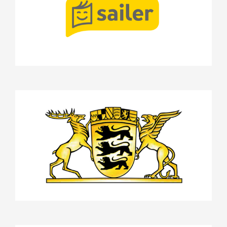
Projekte
Stifterrat
Land Baden-Württemberg
Projekte
Stifterrat