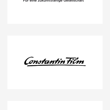
Stifterrat
Deutscher Lesepreis
Constantin Film AG
Projekte
Film: Momo
Stifterrat
Cornelsen Verlag GmbH