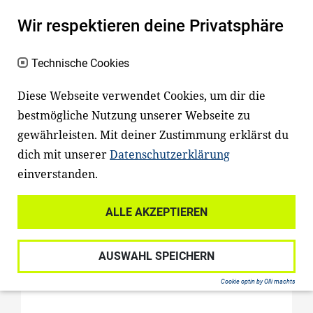
Wir respektieren deine Privatsphäre
Stifterrat
Dietrich-Oppenberg-Medienpreis
Technische Cookies
Diese Webseite verwendet Cookies, um dir die
bestmögliche Nutzung unserer Webseite zu
Stiftung Ravensburger Verlag
gewährleisten. Mit deiner Zustimmung erklärst du
Projekte
dich mit unserer
Datenschutzerklärung
einverstanden.
Stifterrat
ALLE AKZEPTIEREN
AUSWAHL SPEICHERN
Cookie optin by Olli machts
Süddeutscher Verlag GmbH