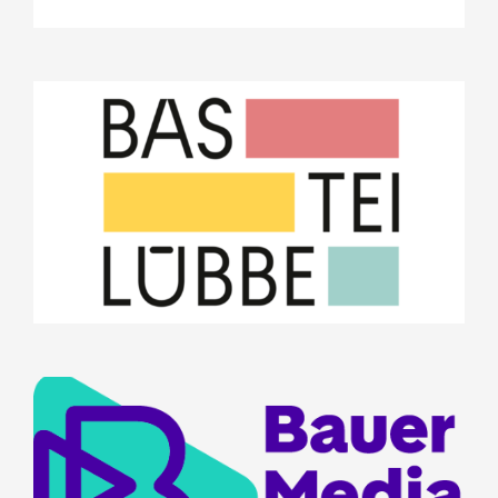
Bastei Lübbe AG
Projekte
Stifterrat
Bauer Media Group
Projekte