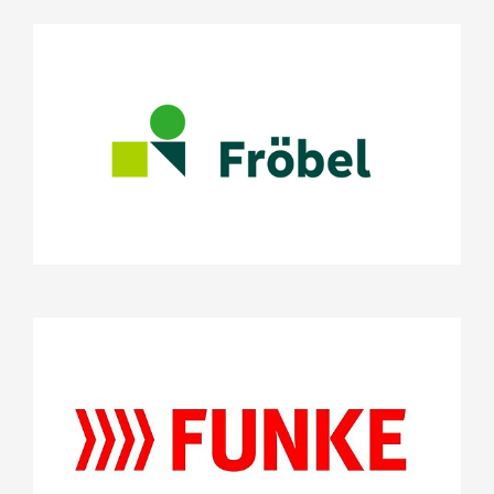
FRÖBEL e.V.
Projekte
Vorlesen in allen Sprachen!
Stifterrat
FUNKE Mediengruppe GmbH &
Co. KGaA
Projekte
Stifterrat