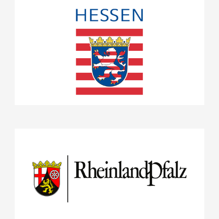
Land Hessen
Projekte
Stifterrat
Land Rheinland-Pfalz
Projekte
Stifterrat