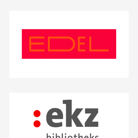
Edel SE & Co. KGaA
Projekte
Stifterrat
ekz.bibliotheksservice GmbH
Projekte
Stifterrat