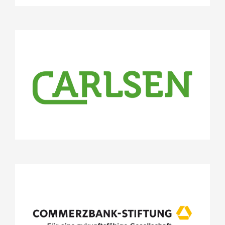
Welttag des Buches
CARLSEN Verlag GmbH
Projekte
Gefühle im Kita-Alltag
Vorlesen verbindet in der Kita
Stifterrat
Soziales Lernen: "DAS kleine WIR"
Commerzbank-Stiftung
Projekte