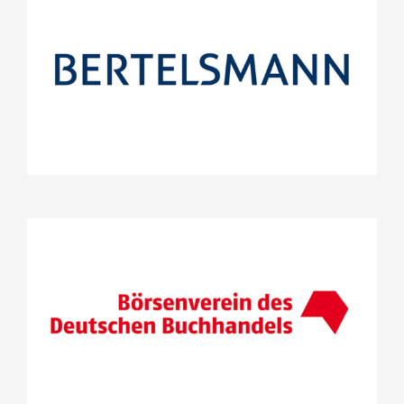
Bertelsmann SE & Co. KGaA
Projekte
Stifterrat
(Vor-)Lesen kreativ gestalten
Börsenverein des Deutschen
Buchhandels e.V.
Projekte
Nationaler Lesepakt
Stifterrat