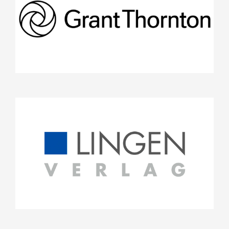
Projekte
Stifterrat
Helmut Lingen Verlag GmbH
Projekte
Stifterrat