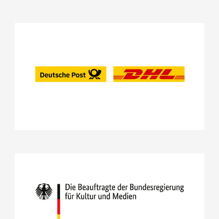
Stifterrat
Bundesweiter Vorlesetag
Deutsche Post und DHL
einfach vorlesen!
Projekte
Vorleseboxen für die Leseförderung
Stifterrat
Vorlesemonitor
Welttag des Buches
Forschung
25 Jahre Jubiläum Deutsche Bahn Stiftung
und Stiftung Lesen
Die Beauftragte der
Bundesregierung für Kultur und
Medien