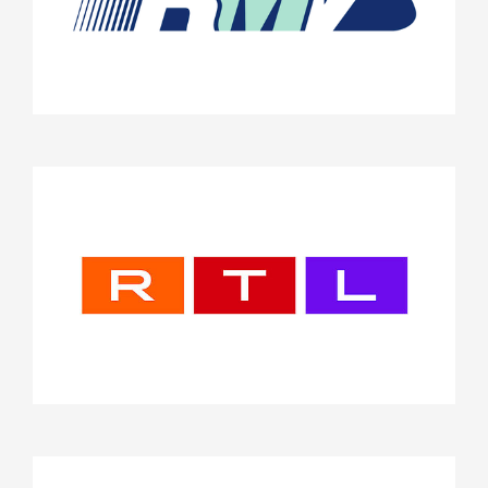
Stifterrat
RTL Deutschland GmbH
Projekte
Stifterrat
Sparkassen-Kulturstiftung