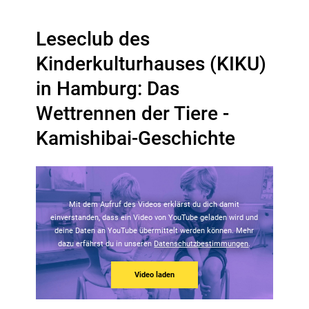
Leseclub des
Kinderkulturhauses (KIKU)
in Hamburg: Das
Wettrennen der Tiere -
Kamishibai-Geschichte
Mit dem Aufruf des Videos erklärst du dich damit
einverstanden, dass ein Video von YouTube geladen wird und
deine Daten an YouTube übermittelt werden können. Mehr
dazu erfährst du in unseren
Datenschutzbestimmungen
.
Video laden